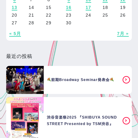
13
14
15
16
17
18
19
20
21
22
23
24
25
26
27
28
29
30
« 5月
7月 »
最近の投稿
前期Broadway Seminar発表会
渋谷音楽祭2025 『SHIBUYA SOUND
STREET Presented by TSM渋谷』