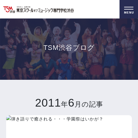
好きを仕事に！
無料でお届け！
好きを体験！
学科・専攻
資料請求
オープンキャンパス
TSM渋谷ブログ
2011
6
年
月の記事