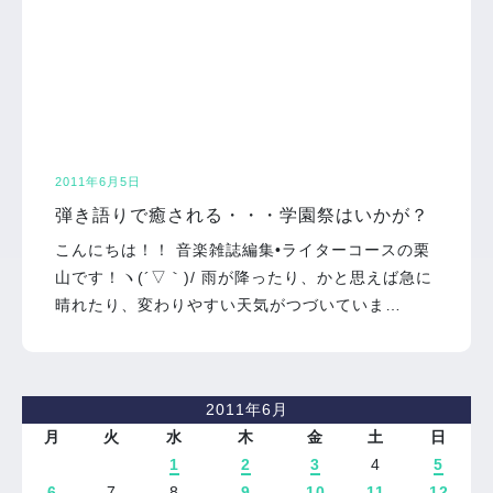
2011年6月5日
弾き語りで癒される・・・学園祭はいかが？
こんにちは！！ 音楽雑誌編集•ライターコースの栗
山です！ヽ(´▽｀)/ 雨が降ったり、かと思えば急に
晴れたり、変わりやすい天気がつづいていま…
2011年6月
月
火
水
木
金
土
日
1
2
3
4
5
6
7
8
9
10
11
12