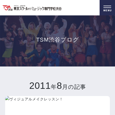
好きを仕事に！
無料でお届け！
好きを体験！
学科・専攻
資料請求
オープンキャンパス
TSM渋谷ブログ
2011
8
年
月の記事