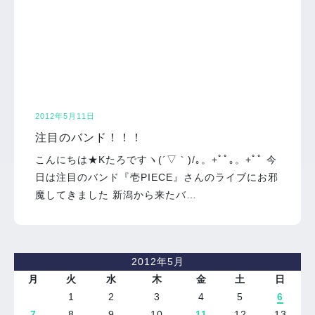
2012年5月11日
注目のバンド！！！
こんにちは★Kたろですヽ(´▽｀)/｡。+ﾟﾟ｡。+ﾟﾟ 今
日は注目のバンド『壱PIECE』さんのライブにお邪
魔してきました 新潟から来たバ…
2012年5月
月
火
水
木
金
土
日
1
2
3
4
5
6
7
8
9
10
11
12
13