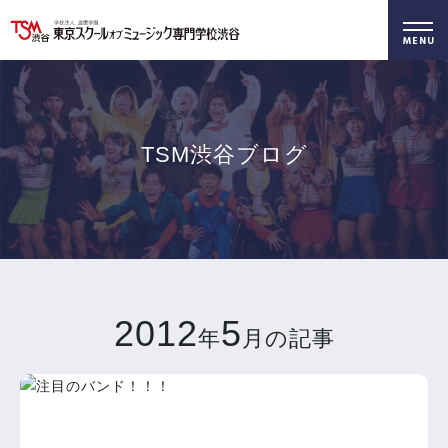
好きを仕事に！
無料でお届け！
好きを体験！
学科・専攻
資料請求
オープンキャンパス
TSM渋谷ブログ
2012
5
年
月の記事