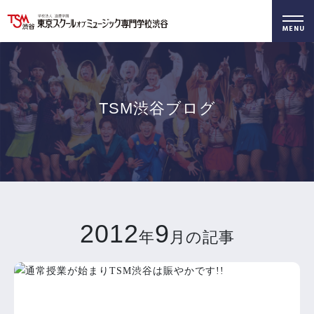
好きを仕事に！
無料でお届け！
好きを体験！
学科・専攻
資料請求
オープンキャンパス
TSM渋谷ブログ
2012
9
年
月の記事