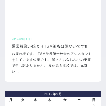
2012年9月11日
通常授業が始まりTSM渋谷は賑やかです!!
お疲れ様です。 TSM渋谷第一校舎のアシスタント
をしています佐藤です。 皆さんお久しぶりの更新
で申し訳ありません。 夏休みも本校では、元気
い…
2012年9月
月
火
水
木
金
土
日
1
2