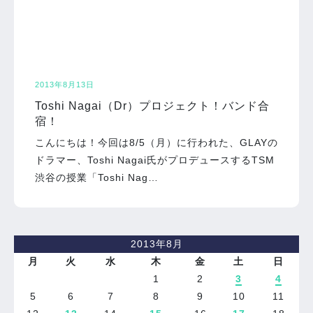
2013年8月13日
Toshi Nagai（Dr）プロジェクト！バンド合
宿！
こんにちは！今回は8/5（月）に行われた、GLAYの
ドラマー、Toshi Nagai氏がプロデュースするTSM
渋谷の授業「Toshi Nag…
2013年8月
月
火
水
木
金
土
日
1
2
3
4
5
6
7
8
9
10
11