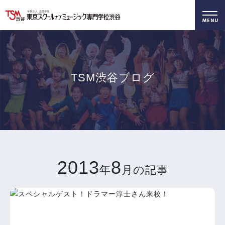
好きを仕事に！
無料でお届け！
好きを体験！
学科・専攻
資料請求
オープンキャンパス
TSM渋谷ブログ
2013
8
年
月の記事