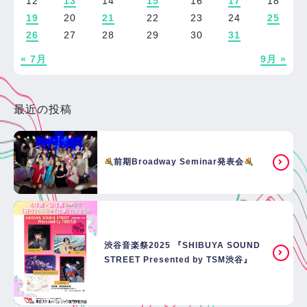
12
13
14
15
16
17
18
19
20
21
22
23
24
25
26
27
28
29
30
31
« 7月
9月 »
最近の投稿
前期Broadway Seminar発表会
渋谷音楽祭2025 『SHIBUYA SOUND
STREET Presented by TSM渋谷』