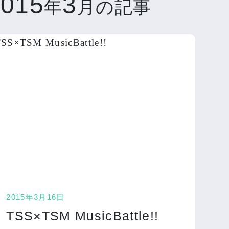
2015
3
年
月の記事
2015年3月16日
TSS×TSM MusicBattle!!