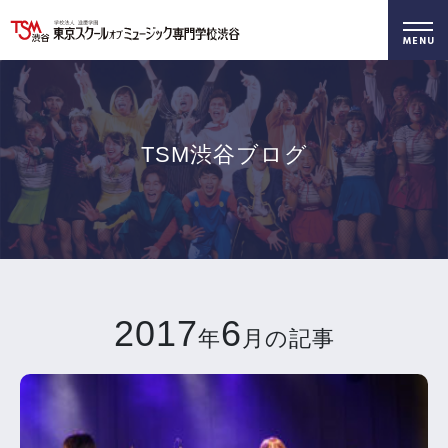
好きを仕事に！
無料でお届け！
好きを体験！
学科・専攻
資料請求
オープンキャンパス
TSM渋谷ブログ
2017
6
年
月の記事