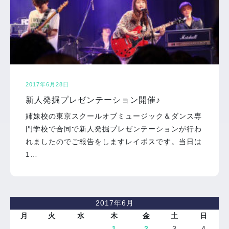
2017年6月28日
新人発掘プレゼンテーション開催♪
姉妹校の東京スクールオブミュージック＆ダンス専
門学校で合同で新人発掘プレゼンテーションが行わ
れましたのでご報告をしますレイボスです。当日は
1…
2017年6月
月
火
水
木
金
土
日
1
2
3
4