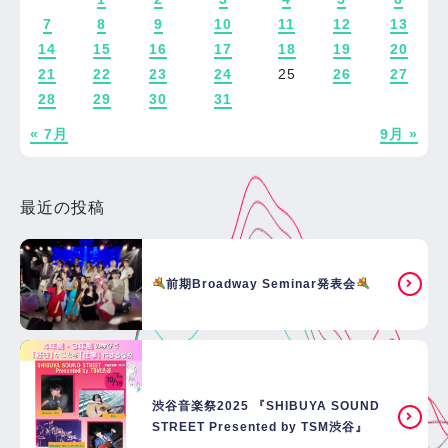
7
8
9
10
11
12
13
14
15
16
17
18
19
20
21
22
23
24
25
26
27
28
29
30
31
« 7月
9月 »
最近の投稿
前期Broadway Seminar発表会
渋谷音楽祭2025 『SHIBUYA SOUND
STREET Presented by TSM渋谷』