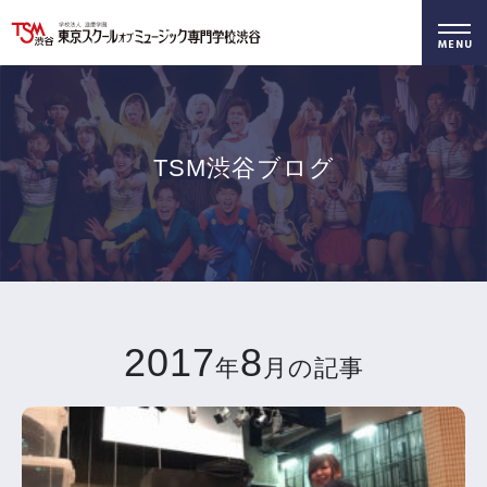
好きを仕事に！
無料でお届け！
好きを体験！
学科・専攻
資料請求
オープンキャンパス
TSM渋谷ブログ
2017
8
年
月の記事