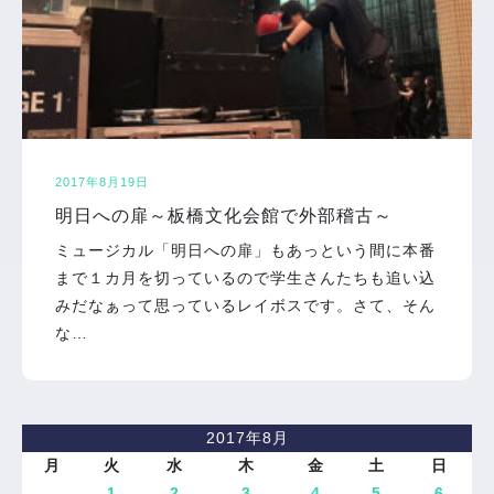
2017年8月19日
明日への扉～板橋文化会館で外部稽古～
ミュージカル「明日への扉」もあっという間に本番
まで１カ月を切っているので学生さんたちも追い込
みだなぁって思っているレイボスです。さて、そん
な…
2017年8月
月
火
水
木
金
土
日
1
2
3
4
5
6