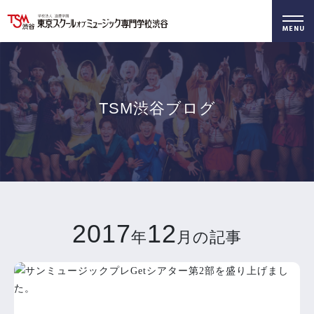
好きを仕事に！
無料でお届け！
好きを体験！
学科・専攻
資料請求
オープンキャンパス
TSM渋谷ブログ
2017
12
年
月の記事