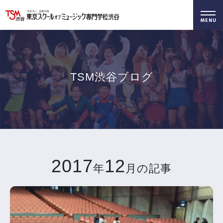
好きを仕事に！
無料でお届け！
好きを体験！
学科・専攻
資料請求
オープンキャンパス
TSM渋谷ブログ
2017
12
年
月の記事