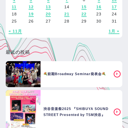
11
12
13
14
15
16
17
18
19
20
21
22
23
24
25
26
27
28
29
30
31
« 11月
1月 »
最近の投稿
前期Broadway Seminar発表会
渋谷音楽祭2025 『SHIBUYA SOUND
STREET Presented by TSM渋谷』