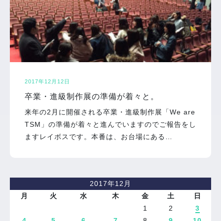
2017年12月12日
卒業・進級制作展の準備が着々と。
来年の2月に開催される卒業・進級制作展「We are
TSM」の準備が着々と進んでいますのでご報告をし
ますレイボスです。本番は、お台場にある…
2017年12月
月
火
水
木
金
土
日
1
2
3
4
5
6
7
8
9
10