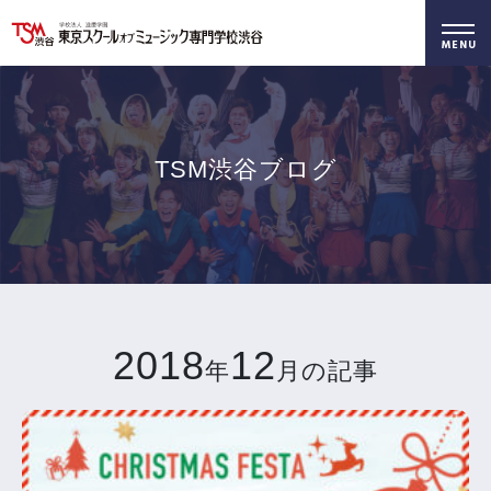
好きを仕事に！
無料でお届け！
好きを体験！
学科・専攻
資料請求
オープンキャンパス
TSM渋谷ブログ
2018
12
年
月の記事