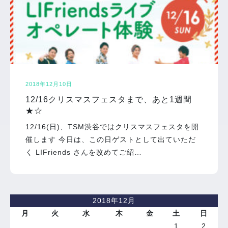
2018年12月10日
12/16クリスマスフェスタまで、あと1週間
★☆
12/16(日)、TSM渋谷ではクリスマスフェスタを開
催します 今日は、この日ゲストとして出ていただ
く LIFriends さんを改めてご紹…
2018年12月
月
火
水
木
金
土
日
1
2