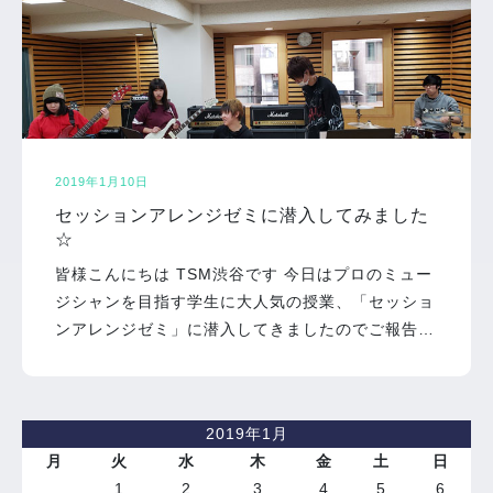
2019年1月10日
セッションアレンジゼミに潜入してみました
☆
皆様こんにちは TSM渋谷です 今日はプロのミュー
ジシャンを目指す学生に大人気の授業、「セッショ
ンアレンジゼミ」に潜入してきましたのでご報告…
2019年1月
月
火
水
木
金
土
日
1
2
3
4
5
6