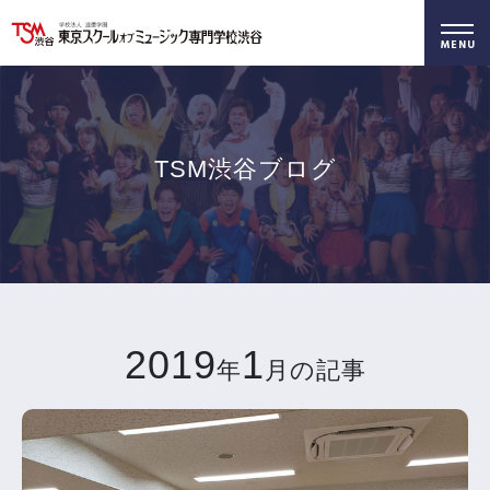
好きを仕事に！
無料でお届け！
好きを体験！
学科・専攻
資料請求
オープンキャンパス
TSM渋谷ブログ
2019
1
年
月の記事