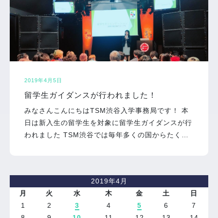
2019年4月5日
留学生ガイダンスが行われました！
みなさんこんにちはTSM渋谷入学事務局です！ 本
日は新入生の留学生を対象に留学生ガイダンスが行
われました TSM渋谷では毎年多くの国からたく…
2019年4月
月
火
水
木
金
土
日
1
2
3
4
5
6
7
8
9
10
11
12
13
14