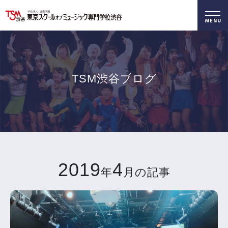
好きを仕事に！
無料でお届け！
好きを体験！
学科・専攻
資料請求
オープンキャンパス
TSM渋谷ブログ
2019
4
年
月の記事