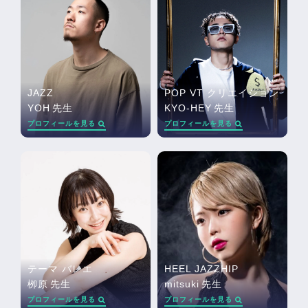
JAZZ
POP VT クリエイション
YOH
先生
KYO-HEY
先生
プロフィールを見る
プロフィールを見る
テーマ バレエ
HEEL JAZZHIP
栁原
先生
mitsuki
先生
プロフィールを見る
プロフィールを見る