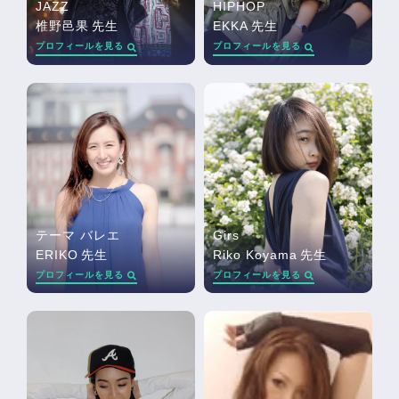
JAZZ
HIPHOP
椎野邑果
先生
EKKA
先生
プロフィールを見る
プロフィールを見る
テーマ バレエ
Girs
ERIKO
先生
Riko Koyama
先生
プロフィールを見る
プロフィールを見る