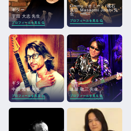
Ommy（オミー）/城石
ギター
真臣 Masaomi Joishi
先
生
宇田 大志
先生
プロフィールを見る
プロフィールを見る
ギター
ベース
中田 雅敏
先生
遠藤 敬三
先生
プロフィールを見る
プロフィールを見る