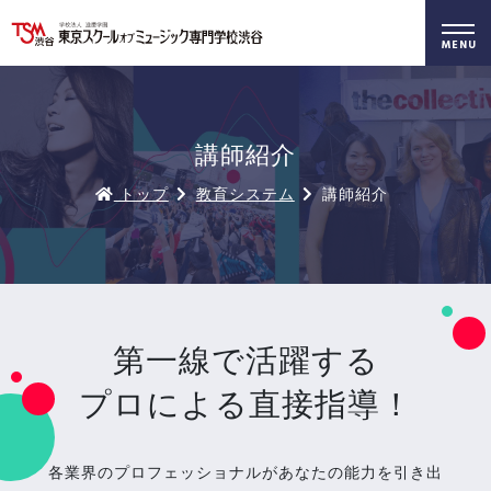
好きを仕事に！
無料でお届け！
好きを体験！
学科・専攻
資料請求
オープンキャンパス
講師紹介
トップ
教育システム
講師紹介
第一線で活躍する
プロによる直接指導！
各業界のプロフェッショナルがあなたの能力を引き出