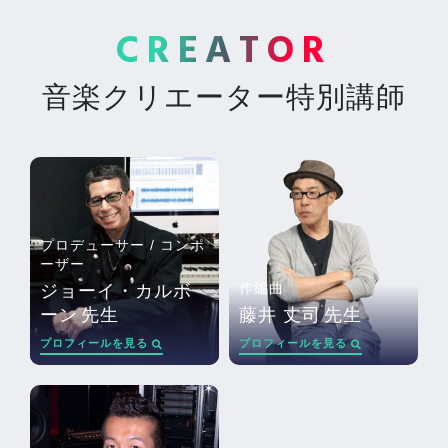
CREATOR
音楽クリエーター特別講師
プロデューサー / コンポ
ーザー
作編曲
ジョーイ・カルボ
ーン
先生
藤井 丈司
先生
プロフィールを見る
プロフィールを見る