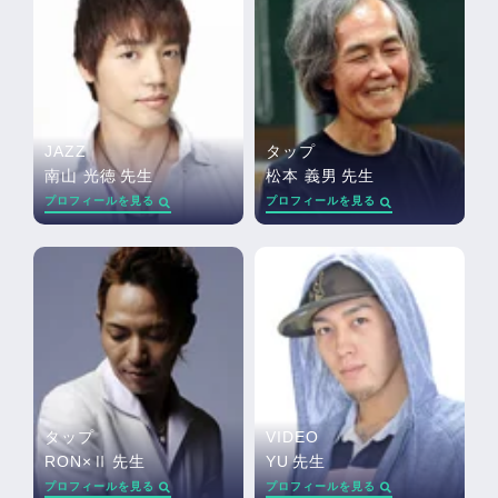
JAZZ
タップ
南山 光徳
先生
松本 義男
先生
プロフィールを見る
プロフィールを見る
タップ
VIDEO
RON×Ⅱ
先生
YU
先生
プロフィールを見る
プロフィールを見る