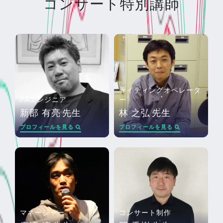
コンサート特別講師
ライティングオペレータ
PAエンジニア
ー
新部 有亮
先生
林 之弘
先生
プロフィールを見る
プロフィールを見る
マネージャー
コンサート制作