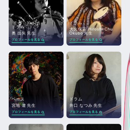
ドラム
ドラム
大久保宙 Hiroshi Chu
Okubo
先生
奥 出矢
先生
プロフィールを見る
プロフィールを見る
ベース
ドラム
宮地 遼
先生
井口 なつみ
先生
プロフィールを見る
プロフィールを見る