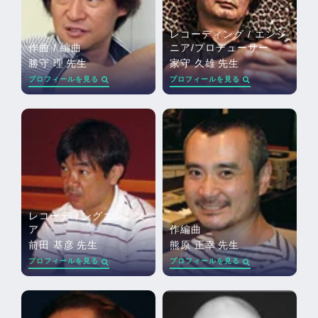
レコーディング / エンジ
作曲 / 編曲
ニア/プロデューサー
勝守 理
先生
家守 久雄
先生
プロフィールを見る
プロフィールを見る
レコーディングエンジニ
ア
作編曲
前田 基彦
先生
熊原 正幸
先生
プロフィールを見る
プロフィールを見る