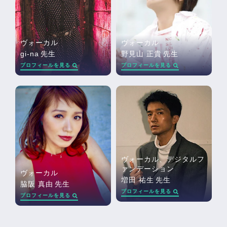
ヴォーカル
ヴォーカル
gi-na
先生
野見山 正貴
先生
プロフィールを見る
プロフィールを見る
ヴォーカル、デジタルフ
ァンデーション
ヴォーカル
増田 祐生
先生
脇阪 真由
先生
プロフィールを見る
プロフィールを見る