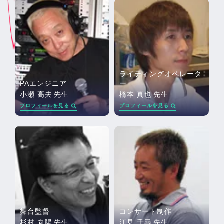
ライティングオペレータ
PAエンジニア
ー
小瀬 高夫
先生
橋本 真也
先生
プロフィールを見る
プロフィールを見る
舞台監督
コンサート制作
杉村 向陽
先生
江見 千尋
先生