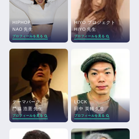
HIPHOP
HIYO プロジェクト
NAO
先生
HIYO
先生
プロフィールを見る
プロフィールを見る
テーマパーク
LOCK
門脇 浩憲
先生
田中 英輔
先生
プロフィールを見る
プロフィールを見る