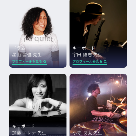
ドラム
キーボード
星山 哲也
先生
宇田 隆志
先生
プロフィールを見る
プロフィールを見る
キーボード
ドラム
加藤 エレナ
先生
小寺 良太
先生