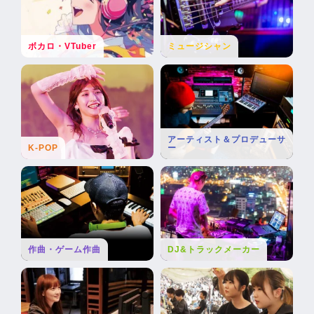
ボカロ・VTuber
ミュージシャン
アーティスト＆プロデューサ
K-POP
ー
作曲・ゲーム作曲
DJ&トラックメーカー