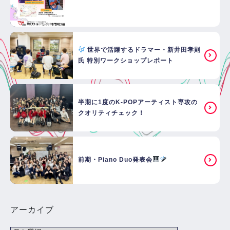
世界で活躍するドラマー・新井田孝則
氏 特別ワークショップレポート
半期に1度のK-POPアーティスト専攻の
クオリティチェック！
前期・Piano Duo発表会
アーカイブ