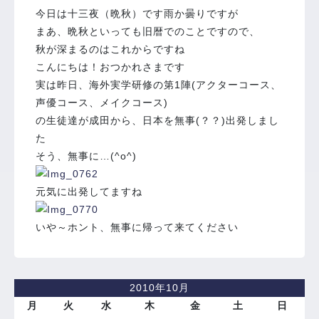
今日は十三夜（晩秋）です雨か曇りですが
まあ、晩秋といっても旧暦でのことですので、
秋が深まるのはこれからですね
こんにちは！おつかれさまです
実は昨日、海外実学研修の第1陣(アクターコース、
声優コース、メイクコース)
の生徒達が成田から、日本を無事(？？)出発しまし
た
そう、無事に…(^o^)
元気に出発してますね
いや～ホント、無事に帰って来てください
2010年10月
月
火
水
木
金
土
日