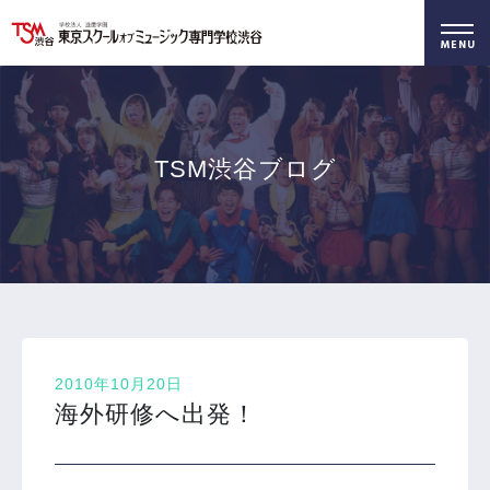
好きを仕事に！
無料でお届け！
好きを体験！
学科・専攻
資料請求
オープンキャンパス
TSM渋谷ブログ
2010年10月20日
海外研修へ出発！