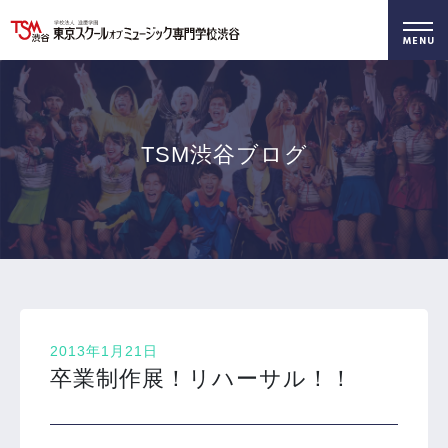
好きを仕事に！
無料でお届け！
好きを体験！
学科・専攻
資料請求
オープンキャンパス
TSM渋谷ブログ
2013年1月21日
卒業制作展！リハーサル！！