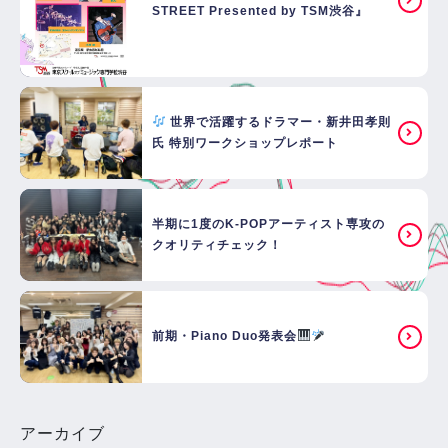
STREET Presented by TSM渋谷』
世界で活躍するドラマー・新井田孝則
氏 特別ワークショップレポート
半期に1度のK-POPアーティスト専攻の
クオリティチェック！
前期・Piano Duo発表会
アーカイブ