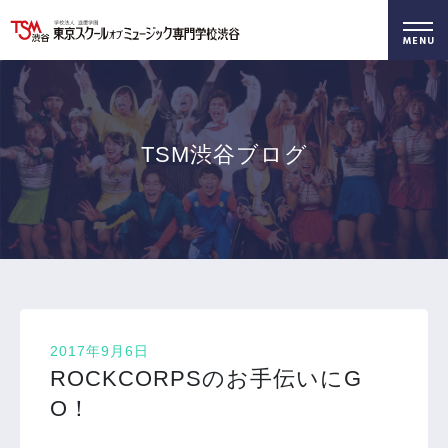
好きを仕事に！
無料でお届け！
好きを体験！
学科・専攻
資料請求
オープンキャンパス
TSM渋谷ブログ
2017年9月6日
ROCKCORPSのお手伝いにG
O！