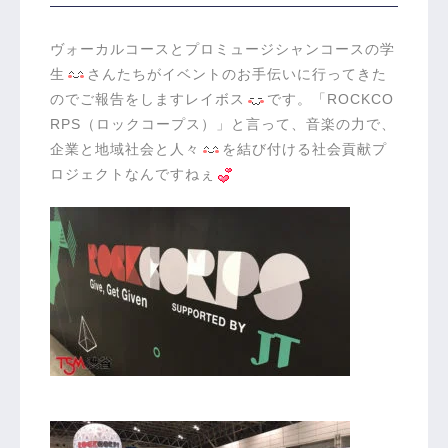
ヴォーカルコースとプロミュージシャンコースの学
生
さんたちがイベントのお手伝いに行ってきた
のでご報告をしますレイボス
です。「ROCKCO
RPS（ロックコープス）」と言って、音楽の力で、
企業と地域社会と人々
を結び付ける社会貢献プ
ロジェクトなんですねぇ