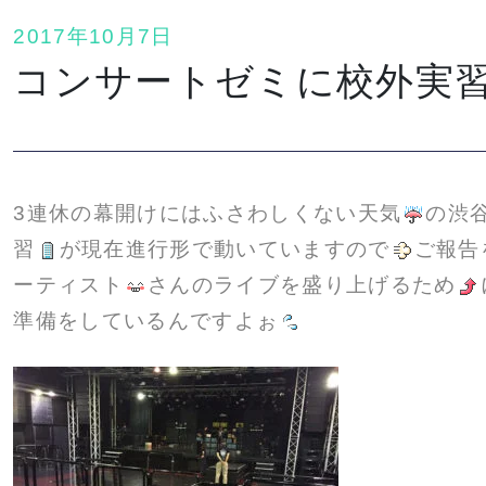
2017年10月7日
コンサートゼミに校外実
3連休の幕開けにはふさわしくない天気
の渋
習
が現在進行形で動いていますので
ご報告
ーティスト
さんのライブを盛り上げるため
準備をしているんですよぉ