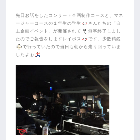
先日お話をしたコンサート企画制作コースと、マネ
ージャーコースの１年生の学生
さんたちの「自
主企画イベント」が開催されて
無事終了しまし
たのでご報告をしますレイボス
です。少数精鋭
で行っていたので当日も朝から走り回っていま
したよぉ