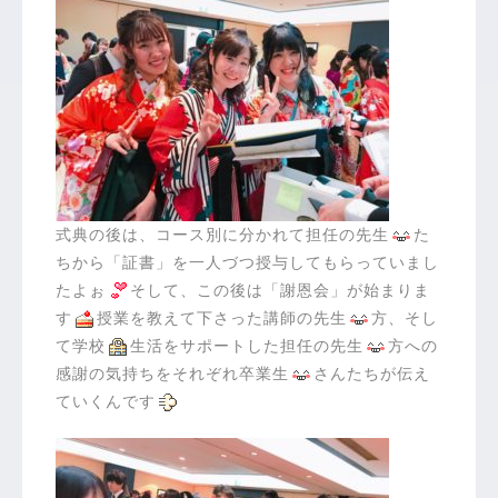
式典の後は、コース別に分かれて担任の先生
た
ちから「証書」を一人づつ授与してもらっていまし
たよぉ
そして、この後は「謝恩会」が始まりま
す
授業を教えて下さった講師の先生
方、そし
て学校
生活をサポートした担任の先生
方への
感謝の気持ちをそれぞれ卒業生
さんたちが伝え
ていくんです