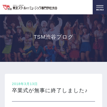
好きを仕事に！
無料でお届け！
好きを体験！
学科・専攻
資料請求
オープンキャンパス
TSM渋谷ブログ
2018年3月13日
卒業式が無事に終了しました♪