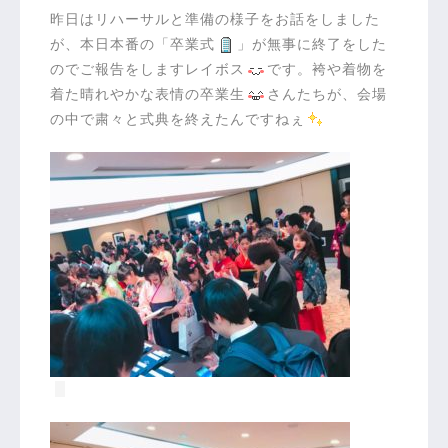
昨日はリハーサルと準備の様子をお話をしました
が、本日本番の「卒業式
」が無事に終了をした
のでご報告をしますレイボス
です。袴や着物を
着た晴れやかな表情の卒業生
さんたちが、会場
の中で粛々と式典を終えたんですねぇ