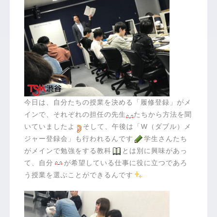
今日は、自分たちの授業を決める「履修登録」がメ
インで、それぞれの担任の先生
たちから方法を聞
いていましたよ
そして、午後は「W（ダブル）メ
ジャー登録会」も行われるんです
学生さんたち
がメインで勉強をする教科
とは別に興味があっ
て、自分
が希望している仕事に役に立つであろ
う授業を選ぶことができるんです