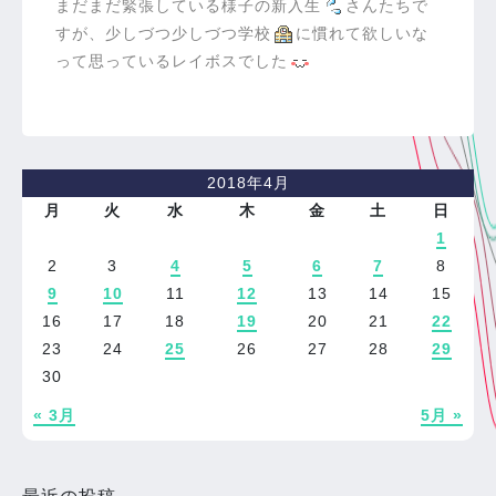
まだまだ緊張している様子の新入生
さんたちで
すが、少しづつ少しづつ学校
に慣れて欲しいな
って思っているレイボスでした
2018年4月
月
火
水
木
金
土
日
1
2
3
4
5
6
7
8
9
10
11
12
13
14
15
16
17
18
19
20
21
22
23
24
25
26
27
28
29
30
« 3月
5月 »