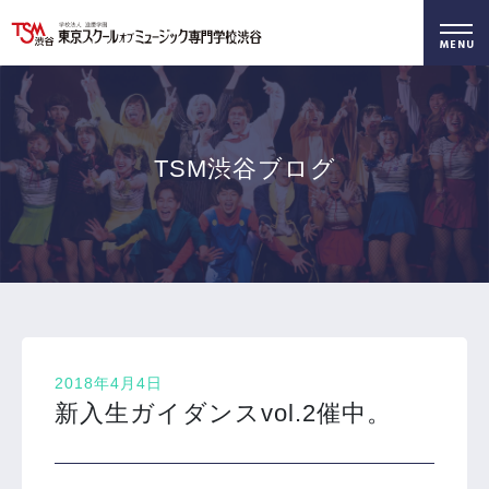
好きを仕事に！
無料でお届け！
好きを体験！
学科・専攻
資料請求
オープンキャンパス
TSM渋谷ブログ
2018年4月4日
新入生ガイダンスvol.2催中。