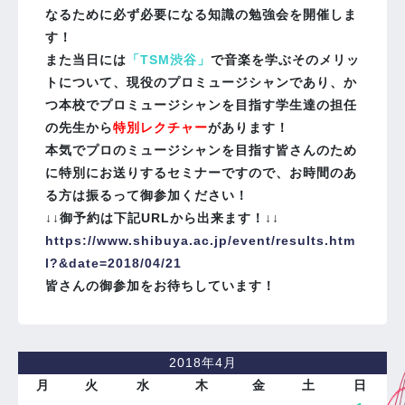
なるために必ず必要になる知識の勉強会を開催しま
す！
また当日には
「TSM渋谷」
で音楽を学ぶそのメリッ
トについて、現役のプロミュージシャンであり、か
つ本校でプロミュージシャンを目指す学生達の担任
の先生から
特別レクチャー
があります！
本気でプロのミュージシャンを目指す皆さんのため
に特別にお送りするセミナーですので、お時間のあ
る方は振るって御参加ください！
↓↓御予約は下記URLから出来ます！↓↓
https://www.shibuya.ac.jp/event/results.htm
l?&date=2018/04/21
皆さんの御参加をお待ちしています！
2018年4月
月
火
水
木
金
土
日