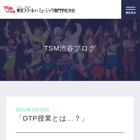
好きを仕事に！
無料でお届け！
好きを体験！
学科・専攻
資料請求
オープンキャンパス
TSM渋谷ブログ
2021年3月23日
「DTP授業とは…？」