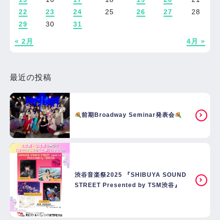
22
23
24
25
26
27
28
29
30
31
« 2月
4月 »
最近の投稿
前期Broadway Seminar発表会
渋谷音楽祭2025 『SHIBUYA SOUND
STREET Presented by TSM渋谷』