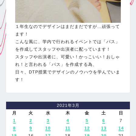
１年生なのでデザインはまだまだですが…頑張って
ます！
こんな風に、学内で行われるイベントでは「パス」
を作成してスタッフや出演者に配っています！
スタッフや出演者に、可愛い！かっこいい！おしゃ
れ！と言われる「パス」を作成する為、
日々、DTP授業でデザインのノウハウを学んでいま
す！
2021年3月
月
火
水
木
金
土
日
1
2
3
4
5
6
7
8
9
10
11
12
13
14
15
16
17
18
19
20
21