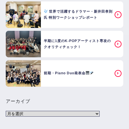
世界で活躍するドラマー・新井田孝則
氏 特別ワークショップレポート
半期に1度のK-POPアーティスト専攻の
クオリティチェック！
前期・Piano Duo発表会
アーカイブ