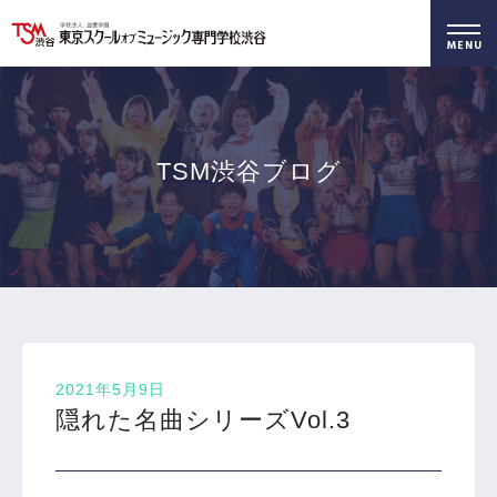
好きを仕事に！
無料でお届け！
好きを体験！
学科・専攻
資料請求
オープンキャンパス
TSM渋谷ブログ
2021年5月9日
隠れた名曲シリーズVol.3