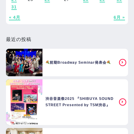
31
« 4月
6月 »
最近の投稿
前期Broadway Seminar発表会
渋谷音楽祭2025 『SHIBUYA SOUND
STREET Presented by TSM渋谷』