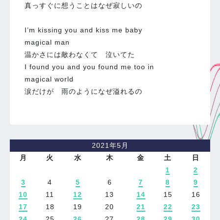
真っすぐに想うことはなぜ寂しいの
I’m kissing you and kiss me baby
magical man
温かさには敵わなくて 泣いてた
I found you and you found me too in
magical world
涙だけが 雨のようになぜ溢れるの
2021年5月
月
火
水
木
金
土
日
1
2
3
4
5
6
7
8
9
10
11
12
13
14
15
16
17
18
19
20
21
22
23
24
25
26
27
28
29
30