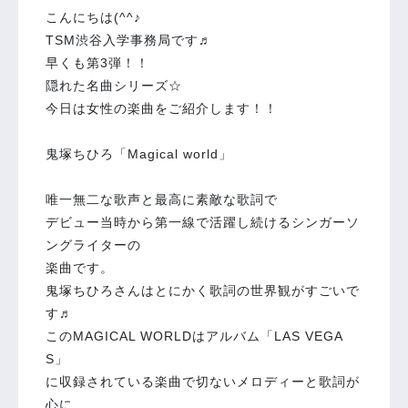
こんにちは(^^♪
TSM渋谷入学事務局です♬
早くも第3弾！！
隠れた名曲シリーズ☆
今日は女性の楽曲をご紹介します！！
鬼塚ちひろ「Magical world」
唯一無二な歌声と最高に素敵な歌詞で
デビュー当時から第一線で活躍し続けるシンガーソ
ングライターの
楽曲です。
鬼塚ちひろさんはとにかく歌詞の世界観がすごいで
す♬
このMAGICAL WORLDはアルバム「LAS VEGA
S」
に収録されている楽曲で切ないメロディーと歌詞が
心に