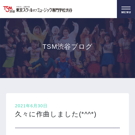
好きを仕事に！
無料でお届け！
好きを体験！
学科・専攻
資料請求
オープンキャンパス
TSM渋谷ブログ
2021年6月30日
久々に作曲しました(*^^*)