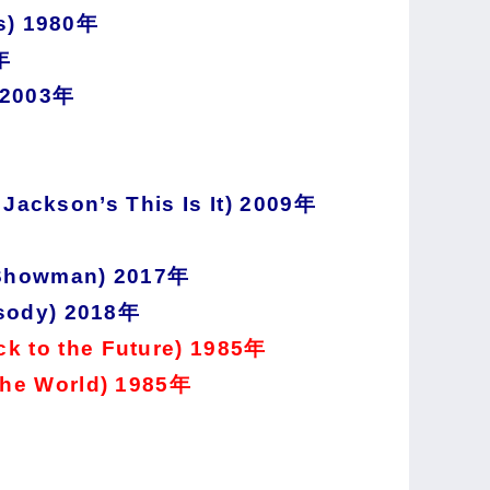
) 1980年
年
2003年
kson’s This Is It) 2009年
howman) 2017年
dy) 2018年
the Future) 1985年
 World) 1985年