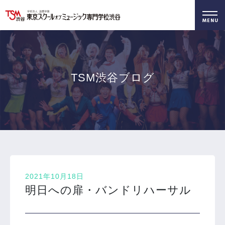
好きを仕事に！
無料でお届け！
好きを体験！
学科・専攻
資料請求
オープンキャンパス
TSM渋谷ブログ
2021年10月18日
明日への扉・バンドリハーサル