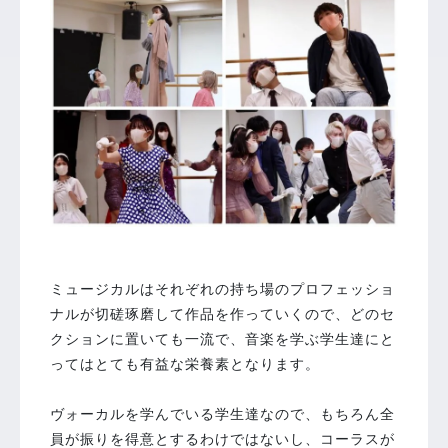
⁡
ミュージカルはそれぞれの持ち場のプロフェッショ
ナルが切磋琢磨して作品を作っていくので、どのセ
クションに置いても一流で、音楽を学ぶ学生達にと
ってはとても有益な栄養素となります。
⁡
ヴォーカルを学んでいる学生達なので、もちろん全
員が振りを得意とするわけではないし、コーラスが