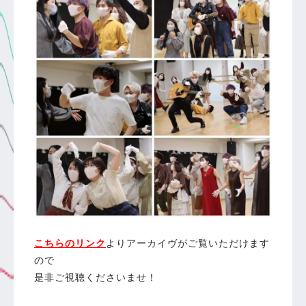
こちらのリンク
よりアーカイヴがご覧いただけます
ので
是非ご視聴くださいませ！
⁡