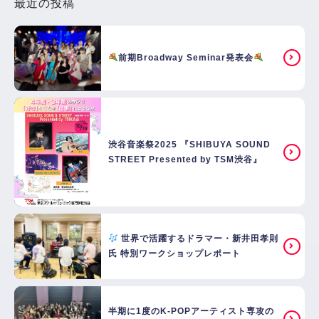
最近の投稿
前期Broadway Seminar発表会
渋谷音楽祭2025 『SHIBUYA SOUND
STREET Presented by TSM渋谷』
世界で活躍するドラマー・新井田孝則
氏 特別ワークショップレポート
半期に1度のK-POPアーティスト専攻の