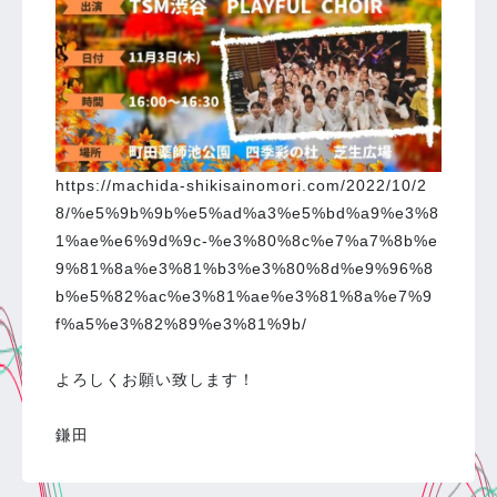
https://machida-shikisainomori.com/2022/10/2
8/%e5%9b%9b%e5%ad%a3%e5%bd%a9%e3%8
1%ae%e6%9d%9c-%e3%80%8c%e7%a7%8b%e
9%81%8a%e3%81%b3%e3%80%8d%e9%96%8
b%e5%82%ac%e3%81%ae%e3%81%8a%e7%9
f%a5%e3%82%89%e3%81%9b/
よろしくお願い致します！
鎌田