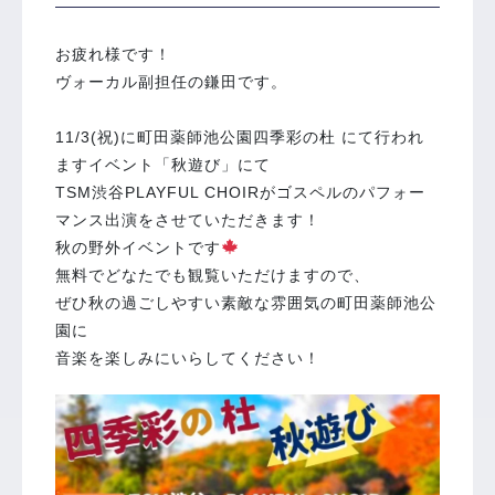
お疲れ様です！
ヴォーカル副担任の鎌田です。
11/3(祝)に町田薬師池公園四季彩の杜 にて行われ
ますイベント「秋遊び」にて
TSM渋谷PLAYFUL CHOIRがゴスペルのパフォー
マンス出演をさせていただきます！
秋の野外イベントです
無料でどなたでも観覧いただけますので、
ぜひ秋の過ごしやすい素敵な雰囲気の町田薬師池公
園に
音楽を楽しみにいらしてください！