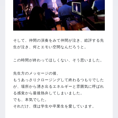
そして、仲間の演奏をみて仲間が泣き、総評する先
生が泣き、何とエモい空間なんだろうと。
⁡
この時間が終わってほしくない、そう思いました。
⁡
先生方のメッセージの後、
もうあっさりクロージングして終わるつもりでした
が、場所から湧き出るエネルギーと雰囲気に呼ばれ
る感覚から最後熱弁してしまいました。
でも、本気でした。
それだけ、僕は学生や卒業生を愛しています。
⁡