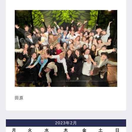
⁡
田原
2023年2月
月
火
水
木
金
土
日