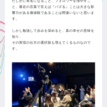
たしかに有名になること、フォロワーを増やすこ
と、最近の言葉で言えば『バズる』ことは大きな影
響力がある価値観であることは間違いないと思いま
す。
⁡
しかし勉強して歩みを深めると、真の幸せの意味を
知り、
その実現の仕方の選択肢も増えてくるものなので
す。
⁡