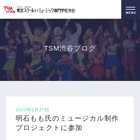
好きを仕事に！
無料でお届け！
好きを体験！
学科・専攻
資料請求
オープンキャンパス
TSM渋谷ブログ
2023年2月27日
明石もも氏のミュージカル制作
プロジェクトに参加