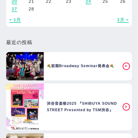
20
21
22
23
24
25
26
27
28
« 1月
3月 »
最近の投稿
前期Broadway Seminar発表会
渋谷音楽祭2025 『SHIBUYA SOUND
STREET Presented by TSM渋谷』