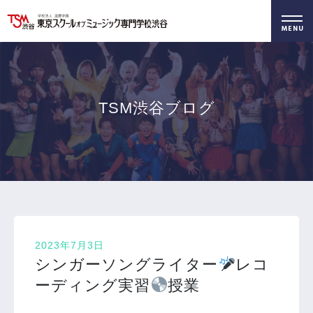
好きを仕事に！
無料でお届け！
好きを体験！
学科・専攻
資料請求
オープンキャンパス
TSM渋谷ブログ
2023年7月3日
シンガーソングライター
レコ
ーディング実習
授業