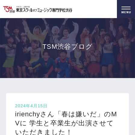
好きを仕事に！
無料でお届け！
好きを体験！
学科・専攻
資料請求
オープンキャンパス
TSM渋谷ブログ
2024年4月15日
irienchyさん「春は嫌いだ」のM
Vに 学生と卒業生が出演させて
いただきました！