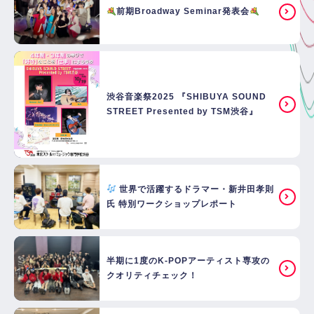
前期Broadway Seminar発表会
渋谷音楽祭2025 『SHIBUYA SOUND
STREET Presented by TSM渋谷』
世界で活躍するドラマー・新井田孝則
氏 特別ワークショップレポート
半期に1度のK-POPアーティスト専攻の
クオリティチェック！