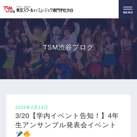
好きを仕事に！
無料でお届け！
好きを体験！
学科・専攻
資料請求
オープンキャンパス
TSM渋谷ブログ
2025年2月14日
3/20【学内イベント告知！】4年
生アンサンブル発表会イベント