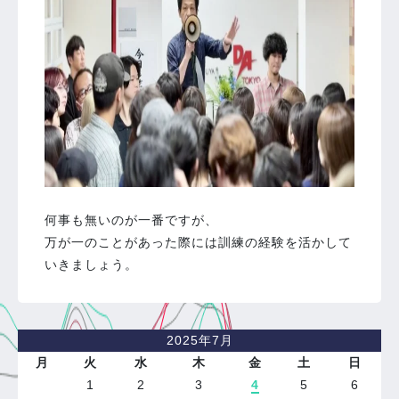
何事も無いのが一番ですが、
万が一のことがあった際には訓練の経験を活かして
いきましょう。
2025年7月
月
火
水
木
金
土
日
1
2
3
4
5
6