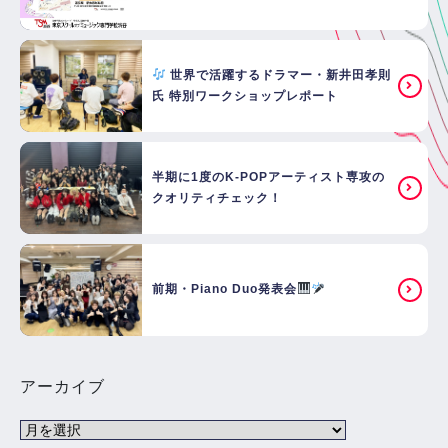
世界で活躍するドラマー・新井田孝則
氏 特別ワークショップレポート
半期に1度のK-POPアーティスト専攻の
クオリティチェック！
前期・Piano Duo発表会
アーカイブ