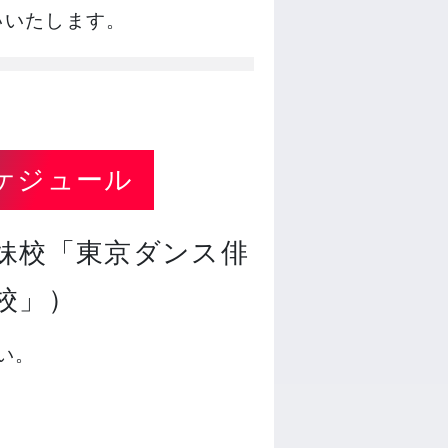
いいたします。
ケジュール
妹校「東京ダンス俳
校」）
さい。