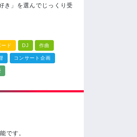
好き」を選んでじっくり受
ボード
DJ
作曲
督
コンサート企画
優
可能です。