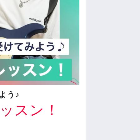
よう♪
ッスン！