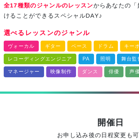
全17種類のジャンルのレッスン
からあなたの「
けることができるスペシャルDAY♪
選べるレッスンのジャンル
ヴォーカル
ギター
ベース
ドラム
キー
レコーディングエンジニア
PA
照明
舞台監
マネージャー
映像制作
ダンス
俳優
声
開催日
お申し込み後の日程変更も