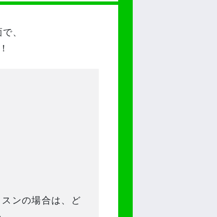
面で、
！
）
ッスンの場合は、ど
い。