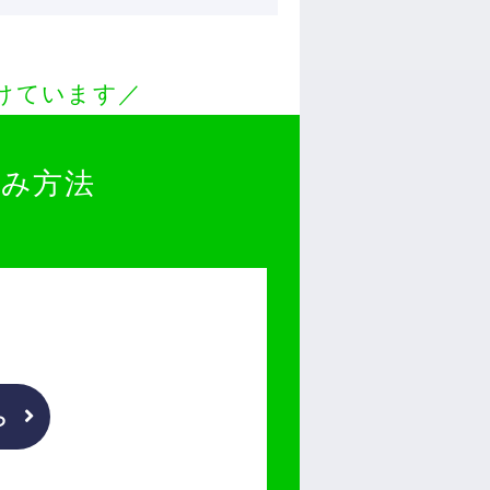
付けています／
込み方法
ら