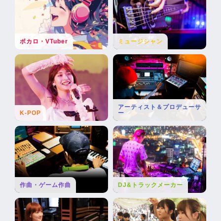
ボカロ・VTuber
ミュージシャン
アーティスト＆プロデューサ
K-POP
ー
作曲・ゲーム作曲
DJ&トラックメーカー