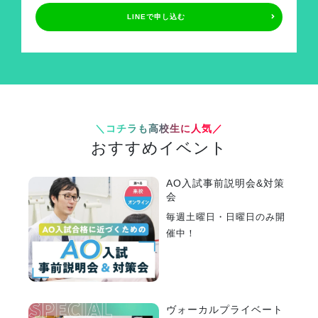
LINEで申し込む
＼コチラも高校生に人気／
おすすめイベント
AO入試事前説明会&対策
会
毎週土曜日・日曜日のみ開
催中！
ヴォーカルプライベート