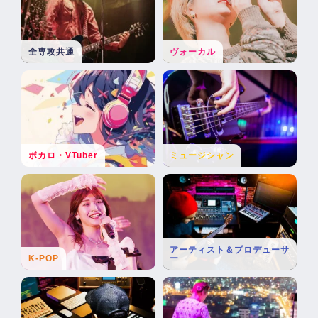
全専攻共通
ヴォーカル
ボカロ・VTuber
ミュージシャン
アーティスト＆プロデューサ
K-POP
ー