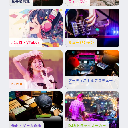
全専攻共通
ヴォーカル
ボカロ・VTuber
ミュージシャン
アーティスト＆プロデューサ
K-POP
ー
作曲・ゲーム作曲
DJ&トラックメーカー