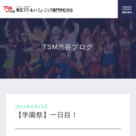
好きを仕事に！
無料でお届け！
好きを体験！
学科・専攻
資料請求
オープンキャンパス
TSM渋谷ブログ
2011年6月11日
【学園祭】一日目！