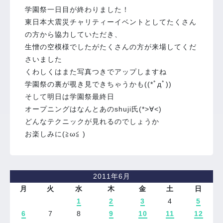
学園祭一日目が終わりました！
東日本大震災チャリティーイベントとしてたくさん
の方から協力していただき、
生憎の空模様でしたがたくさんの方が来場してくだ
さいました
くわしくはまた写真つきでアップしますね
学園祭の裏が覗き見できちゃうかも((*ﾟдﾟ))
そして明日は学園祭最終日
オープニングはなんとあのshuji氏(*>∀<)
どんなテクニックが見れるのでしょうか
お楽しみに(≧ω≦ )
2011年6月
月
火
水
木
金
土
日
1
2
3
4
5
6
7
8
9
10
11
12