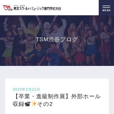
好きを仕事に！
無料でお届け！
好きを体験！
学科・専攻
資料請求
オープンキャンパス
TSM渋谷ブログ
2022年2月21日
【卒業・進級制作展】外部ホール
収録
その2