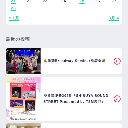
21
22
23
24
25
26
27
28
« 1月
3月 »
最近の投稿
前期Broadway Seminar発表会
渋谷音楽祭2025 『SHIBUYA SOUND
STREET Presented by TSM渋谷』