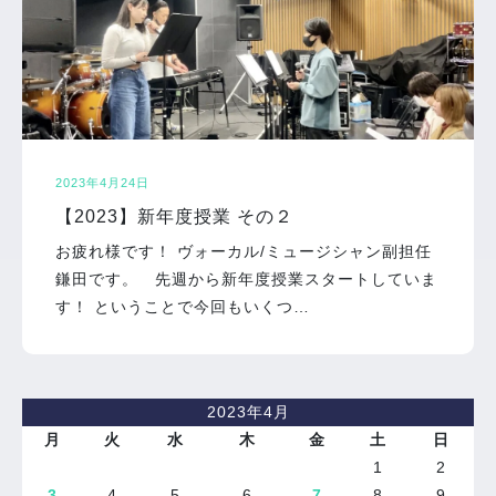
2023年4月24日
【2023】新年度授業 その２
お疲れ様です！ ヴォーカル/ミュージシャン副担任
鎌田です。 先週から新年度授業スタートしていま
す！ ということで今回もいくつ…
2023年4月
月
火
水
木
金
土
日
1
2
3
4
5
6
7
8
9