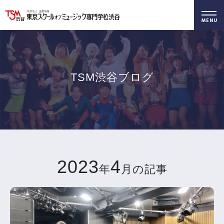
好きを仕事に！
無料でお届け！
好きを体験！
学科・専攻
資料請求
オープンキャンパス
TSM渋谷ブログ
2023
4
年
月の記事