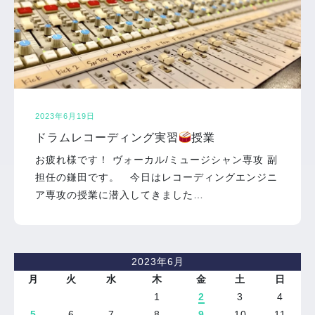
2023年6月19日
ドラムレコーディング実習
授業
お疲れ様です！ ヴォーカル/ミュージシャン専攻 副
担任の鎌田です。 今日はレコーディングエンジニ
ア専攻の授業に潜入してきました…
2023年6月
月
火
水
木
金
土
日
1
2
3
4
5
6
7
8
9
10
11