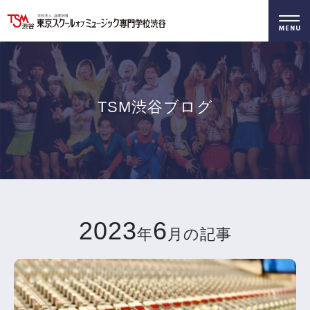
好きを仕事に！
無料でお届け！
好きを体験！
学科・専攻
資料請求
オープンキャンパス
TSM渋谷ブログ
2023
6
年
月の記事