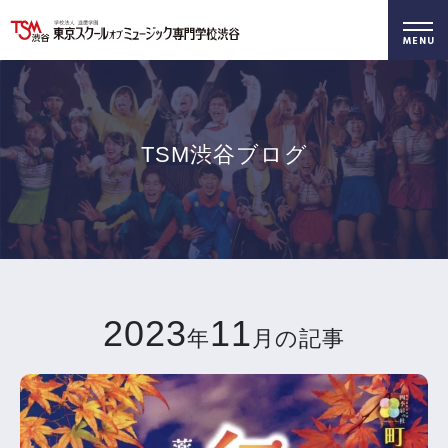
好きを仕事に！
無料でお届け！
好きを体験！
学科・専攻
資料請求
オープンキャンパス
TSM渋谷ブログ
2023
11
年
月の記事