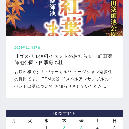
2023年11月17日
【ゴスペル無料イベントのお知らせ】町田薬
師池公園・四季彩の杜
お疲れ様です！ ヴォーカル/ミュージシャン副担任
の鎌田です。 TSM渋谷 ゴスペルアンサンブルのイ
ベント出演について お知らせさせていただき…
2023年11月
月
火
水
木
金
土
日
1
2
3
4
5