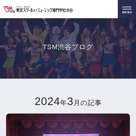
好きを仕事に！
無料でお届け！
好きを体験！
学科・専攻
資料請求
オープンキャンパス
TSM渋谷ブログ
2024
3
年
月の記事