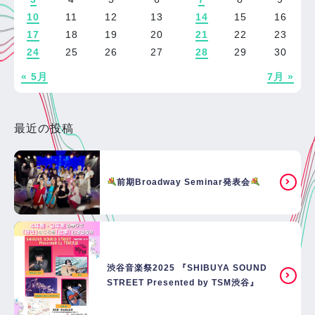
10
11
12
13
14
15
16
17
18
19
20
21
22
23
24
25
26
27
28
29
30
« 5月
7月 »
最近の投稿
前期Broadway Seminar発表会
渋谷音楽祭2025 『SHIBUYA SOUND
STREET Presented by TSM渋谷』