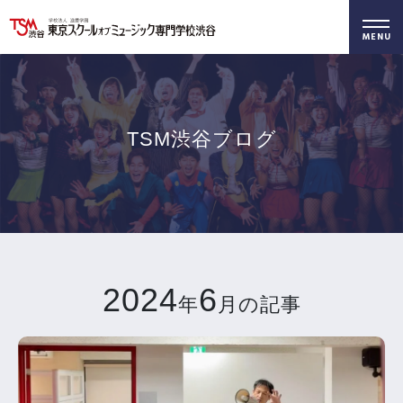
好きを仕事に！
無料でお届け！
好きを体験！
学科・専攻
資料請求
オープンキャンパス
TSM渋谷ブログ
2024
6
年
月の記事