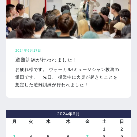
2024年6月17日
避難訓練が行われました！
お疲れ様です。 ヴォーカル/ミュージシャン教務の
鎌田です。 先日、 授業中に火災が起きたことを
想定した避難訓練が行われました！…
2024年6月
月
火
水
木
金
土
日
1
2
3
4
5
6
7
8
9